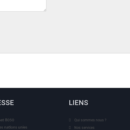
ESSE
LIENS
t 8050
Qui sommes nous ?
es nations unies
Nos services