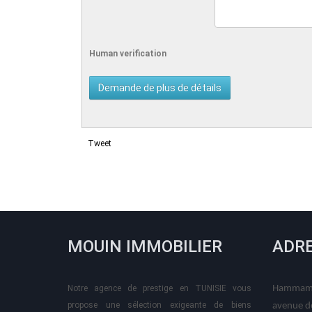
Human verification
Tweet
MOUIN IMMOBILIER
ADR
Notre agence de prestige en TUNISIE vous
Hammame
propose une sélection exigeante de biens
avenue d