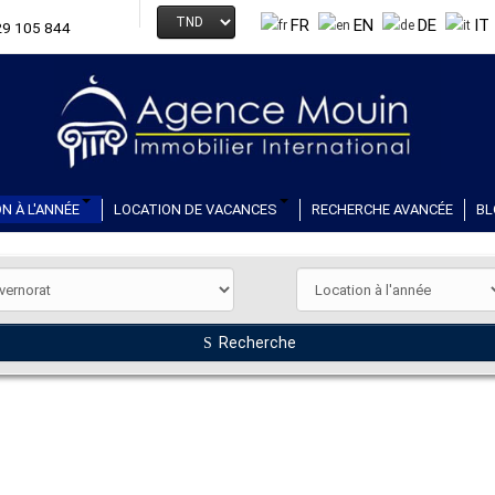
FR
EN
DE
IT
29 105 844
N À L'ANNÉE
LOCATION DE VACANCES
RECHERCHE AVANCÉE
BL
Recherche