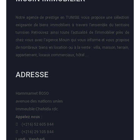
Notre agence de prestige en TUNISIE vous propose une sélection
exigeante de biens immobiliers à travers l’ensemble du territoire
tunisien Retrouvez ainsi toute l’actualité de l’immobilier près de
chez vous avec l'agence Mouin qui vous informe et vous propose
de nombreux biens en location ou à la vente : villa, maison, terrain,
appartement, locaux commerciaux, hôtel….
ADRESSE
Hammamet 8050
avenue des nations unies
Immeuble Chehida rdc
Appelez nous :
(+216) 52 605 844
(+216) 29 105 844
Lundi - Vendredi