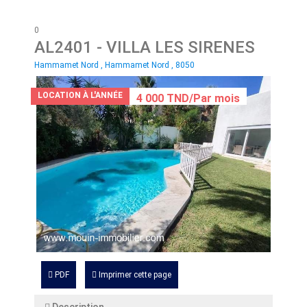
0
AL2401
- VILLA LES SIRENES
Hammamet Nord , Hammamet Nord , 8050
LOCATION À L'ANNÉE
4 000 TND/Par mois
PDF
Imprimer cette page