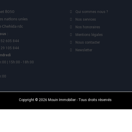
t 8050
Qui sommes nous ?
es nations unies
Nos services
 Chehida rdc
Nos honoraires
ous :
Mentions légales
 52 605 844
Nous contacter
 29 105 844
Newsletter
endredi
h:00 | 15h:00 - 18h:00
h:00
Copyright © 2026 Mouin Immobilier - Tous droits réservés