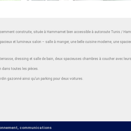
g récemment construite, située à Hammamet bien accessible à autoroute Tunis / H
spacieux et lumineux salon – salle à manger, une belle cuisine moderne, une spacieu
c terrasse, dressing et salle de bain, deux spacieuses chambres à coucher avec leu
on dans toutes les pièces.
 jardin gazonné ainsi qu’un parking pour deux voitures.
ironnement, communications