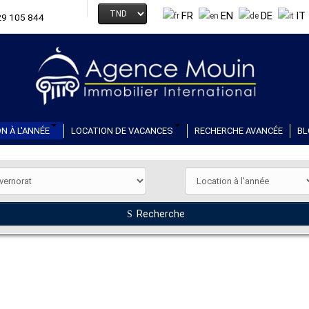
FR
EN
DE
IT
29 105 844
N À L'ANNÉE
LOCATION DE VACANCES
RECHERCHE AVANCÉE
BL
Recherche