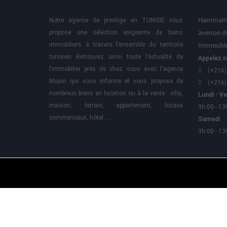
Notre agence de prestige en TUNISIE vous
Hammame
propose une sélection exigeante de biens
avenue d
immobiliers à travers l’ensemble du territoire
Immeuble
tunisien Retrouvez ainsi toute l’actualité de
Appelez n
l’immobilier près de chez vous avec l'agence
(+216)
Mouin qui vous informe et vous propose de
(+216)
nombreux biens en location ou à la vente : villa,
Lundi - V
maison, terrain, appartement, locaux
9h:00 - 13
commerciaux, hôtel….
Samedi
9h:00 - 13