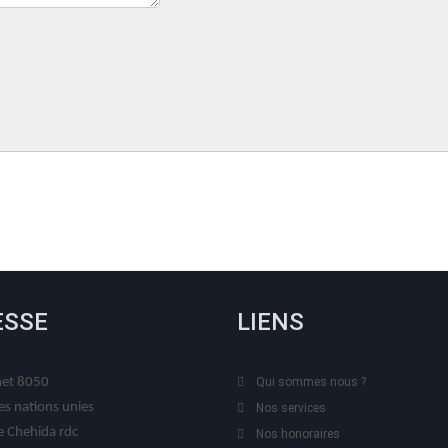
ESSE
LIENS
t 8050
Qui sommes nous ?
es nations unies
Nos services
 Chehida rdc
Nos honoraires