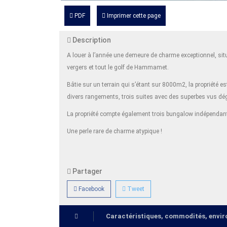
PDF
Imprimer cette page
Description
A louer à l’année une demeure de charme exceptionnel, sit
vergers et tout le golf de Hammamet.
Bâtie sur un terrain qui s’étant sur 8000m2, la propriété e
divers rangements, trois suites avec des superbes vus dég
La propriété compte également trois bungalow indépendant
Une perle rare de charme atypique !
Partager
Facebook
Tweet
Caractéristiques, commodités, env