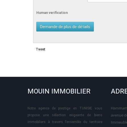
Human verification
Tweet
MOUIN IMMOBILIER
ADR
Notre agence de prestige en TUNISIE vous
Hammame
propose une sélection exigeante de biens
avenue d
immobiliers à travers l’ensemble du territoire
Immeuble