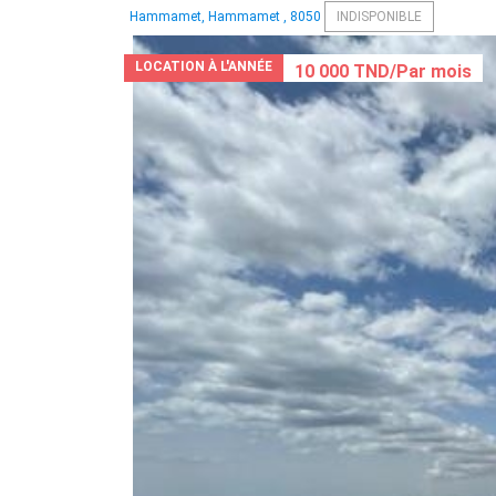
Hammamet, Hammamet , 8050
INDISPONIBLE
LOCATION À L'ANNÉE
10 000 TND/Par mois