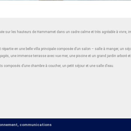
uée sur les hauteurs de Hammamet dans un cadre calme et très agréable à vivre, im
st répartie en une belle villa principale composée d’un salon – salle à manger, un sé
agés, une immense terrasse avec vue mer, une piscine et un grand jardin arboré et 
s composés d’une chambre à coucher, un petit séjour et une salle d’eau.
ironnement, communications