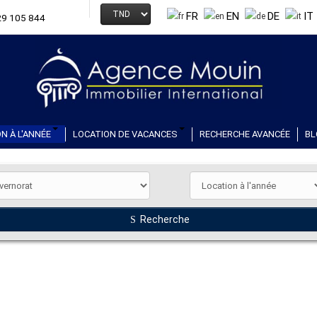
FR
EN
DE
IT
29 105 844
N À L'ANNÉE
LOCATION DE VACANCES
RECHERCHE AVANCÉE
BL
Recherche