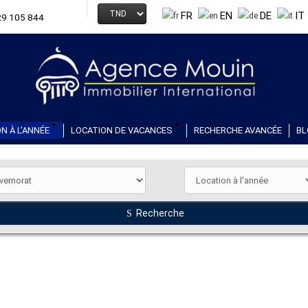
FR
EN
DE
IT
29 105 844
N À L'ANNÉE
LOCATION DE VACANCES
RECHERCHE AVANCÉE
BL
Recherche