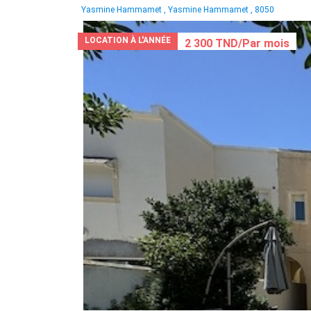
Yasmine Hammamet , Yasmine Hammamet , 8050
LOCATION À L'ANNÉE
2 300 TND/Par mois