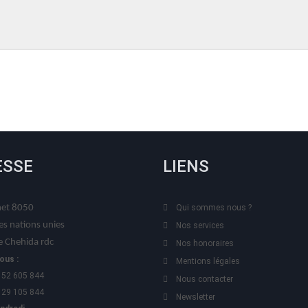
ESSE
LIENS
t 8050
Qui sommes nous ?
es nations unies
Nos services
 Chehida rdc
Nos honoraires
ous :
Mentions légales
 52 605 844
Nous contacter
 29 105 844
Newsletter