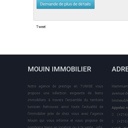
Tweet
MOUIN IMMOBILIER
ADR
Notre agence de prestige en TUNISIE vous
Hammame
propose une sélection exigeante de biens
avenue d
immobiliers à travers l’ensemble du territoire
Immeuble
tunisien Retrouvez ainsi toute l’actualité de
Appelez n
l’immobilier près de chez vous avec l'agence
(+216)
Mouin qui vous informe et vous propose de
(+216)
nombreux biens en location ou à la vente : villa,