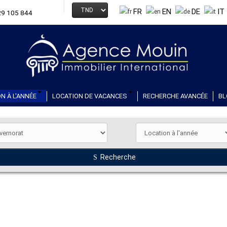
FR
EN
DE
IT
29 105 844
N À L'ANNÉE
LOCATION DE VACANCES
RECHERCHE AVANCÉE
BL
Recherche