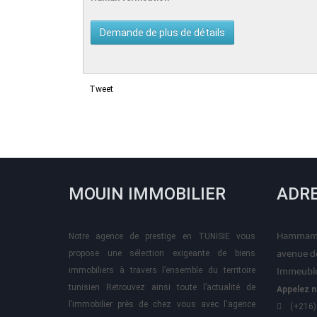
Tweet
MOUIN IMMOBILIER
ADR
Notre agence de prestige en TUNISIE vous
Hammame
propose une sélection exigeante de biens
avenue d
immobiliers à travers l’ensemble du territoire
Immeuble
tunisien Retrouvez ainsi toute l’actualité de
Appelez n
l’immobilier près de chez vous avec l'agence
(+216)