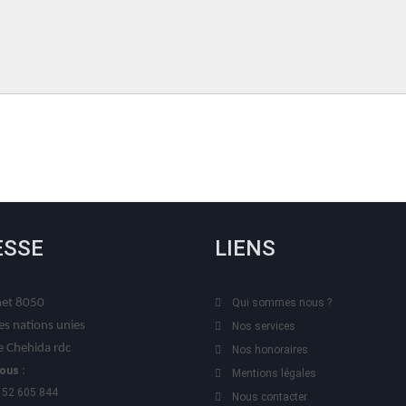
ESSE
LIENS
t 8050
Qui sommes nous ?
es nations unies
Nos services
 Chehida rdc
Nos honoraires
ous :
Mentions légales
 52 605 844
Nous contacter