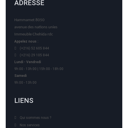
ADRESSE
Hammamet 8050
avenue des nations unies
Immeuble Chehida rdc
Appelez nous :
(+216) 52 605 844
(+216) 29 105 844
Lundi - Vendredi
9h:00 - 13h:00 | 15h:00 - 18h:00
Samedi
9h:00 - 13h:00
LIENS
Qui sommes nous ?
Nos services