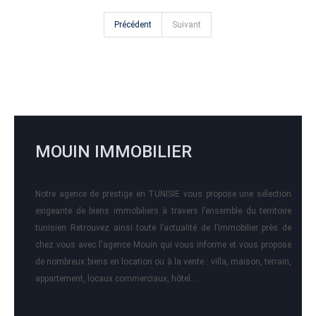
Précédent
Suivant
MOUIN IMMOBILIER
Notre agence de prestige en TUNISIE vous propose une sélection
exigeante de biens immobiliers à travers l’ensemble du territoire
tunisien Retrouvez ainsi toute l’actualité de l’immobilier près de
chez vous avec l'agence Mouin qui vous informe et vous propose
de nombreux biens en location ou à la vente : villa, maison, terrain,
appartement, locaux commerciaux, hôtel….