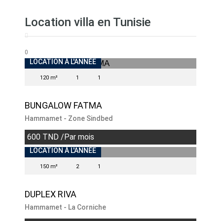
Location villa en Tunisie
0
INDISPONIBLE
LOCATION À L'ANNÉE
120 m²
1
1
BUNGALOW FATMA
Hammamet - Zone Sindbed
600 TND /Par mois
INDISPONIBLE
LOCATION À L'ANNÉE
150 m²
2
1
DUPLEX RIVA
Hammamet - La Corniche