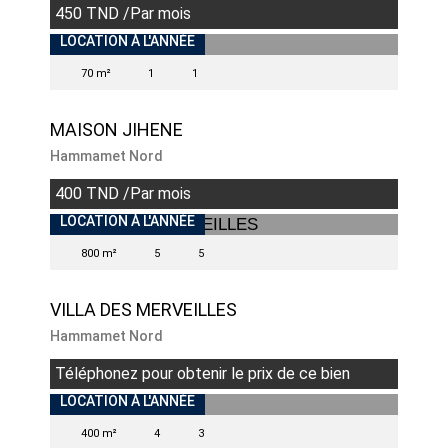
450 TND /Par mois
INDISPONIBLE
LOCATION À L'ANNÉE
70 m²
1
1
MAISON JIHENE
Hammamet Nord
400 TND /Par mois
INDISPONIBLE
LOCATION À L'ANNÉE
800 m²
5
5
VILLA DES MERVEILLES
Hammamet Nord
Téléphonez pour obtenir le prix de ce bien
INDISPONIBLE
LOCATION À L'ANNÉE
400 m²
4
3