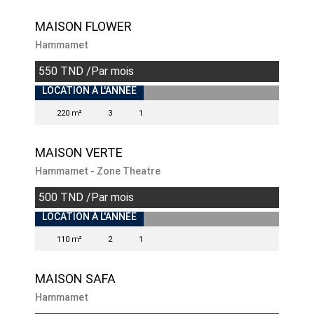
MAISON FLOWER
Hammamet
550 TND /Par mois
INDISPONIBLE
LOCATION À L'ANNÉE
220 m²
3
1
MAISON VERTE
Hammamet - Zone Theatre
500 TND /Par mois
INDISPONIBLE
LOCATION À L'ANNÉE
110 m²
2
1
MAISON SAFA
Hammamet