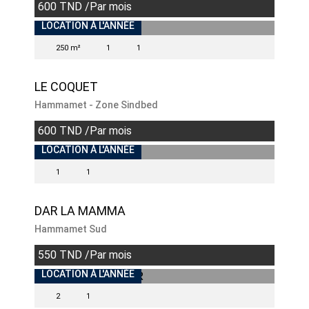
600 TND /Par mois
INDISPONIBLE
LOCATION À L'ANNÉE
250 m²
1
1
LE COQUET
Hammamet - Zone Sindbed
600 TND /Par mois
INDISPONIBLE
LOCATION À L'ANNÉE
1
1
DAR LA MAMMA
Hammamet Sud
550 TND /Par mois
INDISPONIBLE
LOCATION À L'ANNÉE
2
1