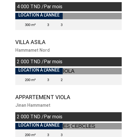
4 000 TND /Par mois
INDISPONIBLE
LOCATION À L'ANNÉE
300 m²
3
3
VILLA ASILA
Hammamet Nord
2 000 TND /Par mois
INDISPONIBLE
LOCATION À L'ANNÉE
200 m²
3
2
APPARTEMENT VIOLA
Jinan Hammamet
2 000 TND /Par mois
INDISPONIBLE
LOCATION À L'ANNÉE
200 m²
3
3