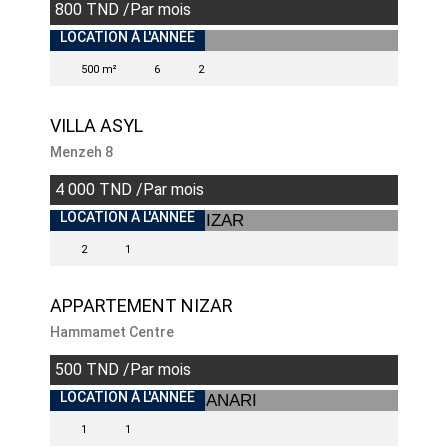
800 TND /Par mois
INDISPONIBLE
LOCATION À L'ANNÉE
500 m²
6
2
VILLA ASYL
Menzeh 8
4 000 TND /Par mois
INDISPONIBLE
LOCATION À L'ANNÉE
2
1
APPARTEMENT NIZAR
Hammamet Centre
500 TND /Par mois
INDISPONIBLE
LOCATION À L'ANNÉE
1
1