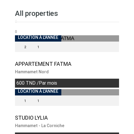
All properties
0
INDISPONIBLE
LOCATION À L'ANNÉE
2
1
APPARTEMENT FATMA
Hammamet Nord
600 TND /Par mois
LOCATION À L'ANNÉE
1
1
STUDIO LYLIA
Hammamet - La Corniche