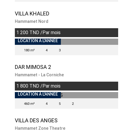
VILLA KHALED
Hammamet Nord
1 200 TND /Par mois
INDISPONIBLE
LOCATION À L'ANNÉE
180 m²
4
3
DAR MIMOSA 2
Hammamet - La Corniche
1 800 TND /Par mois
INDISPONIBLE
LOCATION À L'ANNÉE
460 m²
4
5
2
VILLA DES ANGES
Hammamet Zone Theatre