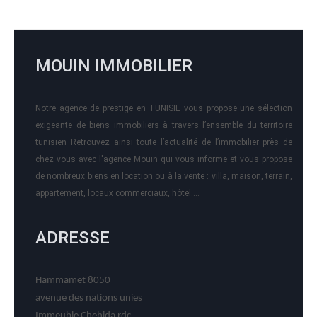
MOUIN IMMOBILIER
Notre agence de prestige en TUNISIE vous propose une sélection
exigeante de biens immobiliers à travers l’ensemble du territoire
tunisien Retrouvez ainsi toute l’actualité de l’immobilier près de
chez vous avec l'agence Mouin qui vous informe et vous propose
de nombreux biens en location ou à la vente : villa, maison, terrain,
appartement, locaux commerciaux, hôtel….
ADRESSE
Hammamet 8050
avenue des nations unies
Immeuble Chehida rdc