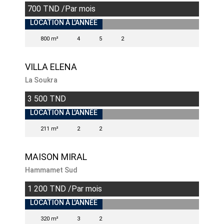
700 TND /Par mois
INDISPONIBLE
LOCATION À L'ANNÉE
800 m²
4
5
2
VILLA ELENA
La Soukra
3 500 TND
INDISPONIBLE
LOCATION À L'ANNÉE
211 m²
2
2
MAISON MIRAL
Hammamet Sud
1 200 TND /Par mois
INDISPONIBLE
LOCATION À L'ANNÉE
320 m²
3
2