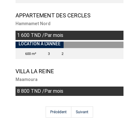
APPARTEMENT DES CERCLES
Hammamet Nord
1 600 TND /Par mois
INDISPONIBLE
LOCATION À L'ANNÉE
600 m²
3
2
VILLA LA REINE
Maamoura
8 800 TND /Par mois
Précédent
Suivant