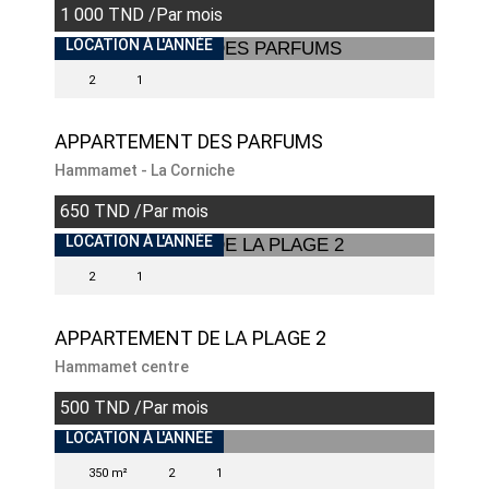
1 000 TND /Par mois
INDISPONIBLE
LOCATION À L'ANNÉE
2
1
APPARTEMENT DES PARFUMS
Hammamet - La Corniche
650 TND /Par mois
INDISPONIBLE
LOCATION À L'ANNÉE
2
1
APPARTEMENT DE LA PLAGE 2
Hammamet centre
500 TND /Par mois
INDISPONIBLE
LOCATION À L'ANNÉE
350 m²
2
1