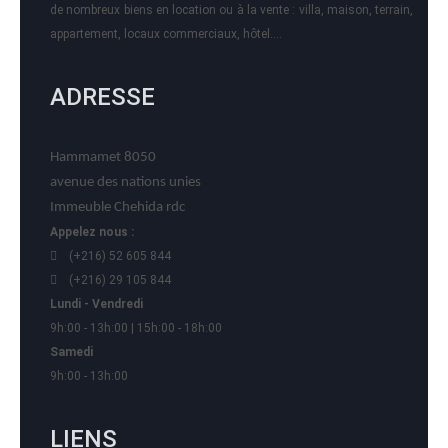
de nombreux biens en location ou à la vente : villa, maison, terrain,
appartement, locaux commerciaux, hôtel….
ADRESSE
Hammamet 8050
avenue des nations unies
Immeuble Chehida rdc
Appelez nous :
(+216) 52 605 844
(+216) 29 105 844
Lundi - Vendredi
9h:00 - 13h:00 | 15h:00 - 18h:00
Samedi
9h:00 - 13h:00
LIENS