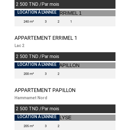
2 500 TND /Par mois
INDISPONIBLE
LOCATION À L'ANNÉE
240 m²
3
2
1
APPARTEMENT ERRIMEL 1
Lac 2
2 500 TND /Par mois
LOCATION À L'ANNÉE
200 m²
3
2
APPARTEMENT PAPILLON
Hammamet Nord
2 500 TND /Par mois
INDISPONIBLE
LOCATION À L'ANNÉE
205 m²
3
2