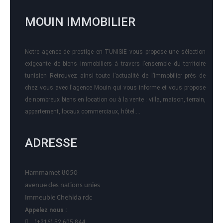
MOUIN IMMOBILIER
Notre agence de prestige en TUNISIE vous propose une sélection
exigeante de biens immobiliers à travers l’ensemble du territoire
tunisien Retrouvez ainsi toute l’actualité de l’immobilier près de
chez vous avec l'agence Mouin qui vous informe et vous propose
de nombreux biens en location ou à la vente : villa, maison, terrain,
appartement, locaux commerciaux, hôtel….
ADRESSE
Hammamet 8050
avenue des nations unies
Immeuble Chehida rdc
Appelez nous :
(+216) 52 605 844