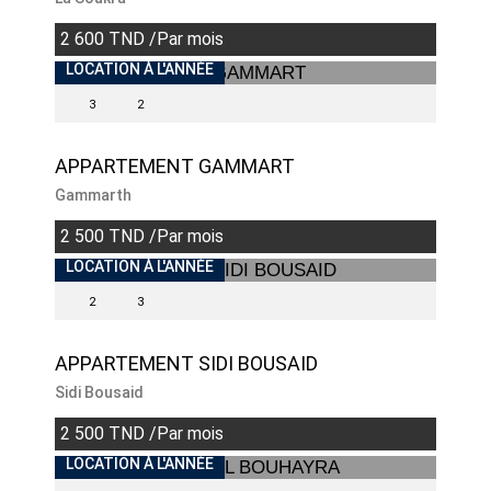
2 600 TND /Par mois
INDISPONIBLE
LOCATION À L'ANNÉE
3
2
APPARTEMENT GAMMART
Gammarth
2 500 TND /Par mois
INDISPONIBLE
LOCATION À L'ANNÉE
2
3
APPARTEMENT SIDI BOUSAID
Sidi Bousaid
2 500 TND /Par mois
INDISPONIBLE
LOCATION À L'ANNÉE