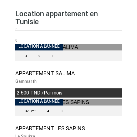
Location appartement en
Tunisie
0
LOCATION À L'ANNÉE
3
2
1
APPARTEMENT SALIMA
Gammarth
2 600 TND /Par mois
LOCATION À L'ANNÉE
320 m²
4
3
APPARTEMENT LES SAPINS
La Soukra