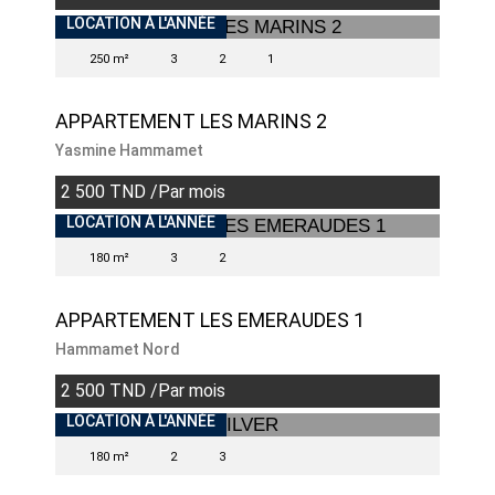
INDISPONIBLE
LOCATION À L'ANNÉE
250 m²
3
2
1
APPARTEMENT LES MARINS 2
Yasmine Hammamet
2 500 TND /Par mois
INDISPONIBLE
LOCATION À L'ANNÉE
180 m²
3
2
APPARTEMENT LES EMERAUDES 1
Hammamet Nord
2 500 TND /Par mois
INDISPONIBLE
LOCATION À L'ANNÉE
180 m²
2
3