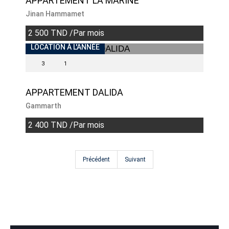
APPARTEMENT LA MARINE
Jinan Hammamet
2 500 TND /Par mois
INDISPONIBLE
LOCATION À L'ANNÉE
3
1
APPARTEMENT DALIDA
Gammarth
2 400 TND /Par mois
Précédent
Suivant