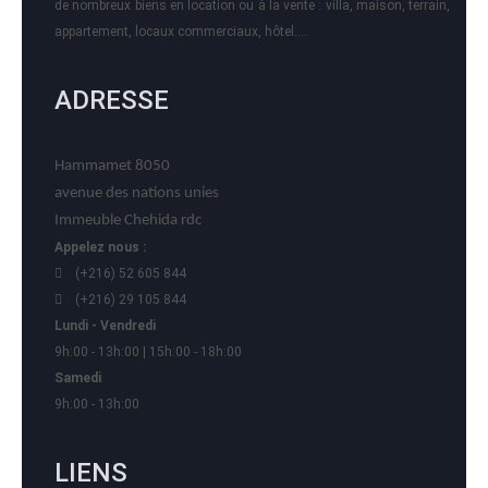
de nombreux biens en location ou à la vente : villa, maison, terrain,
appartement, locaux commerciaux, hôtel….
ADRESSE
Hammamet 8050
avenue des nations unies
Immeuble Chehida rdc
Appelez nous :
(+216) 52 605 844
(+216) 29 105 844
Lundi - Vendredi
9h:00 - 13h:00 | 15h:00 - 18h:00
Samedi
9h:00 - 13h:00
LIENS