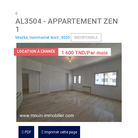
0
AL3504
- APPARTEMENT ZEN
1
Mrezka, Hammamet Nord , 8050
INDISPONIBLE
LOCATION À L'ANNÉE
1 600 TND/Par mois
PDF
Imprimer cette page