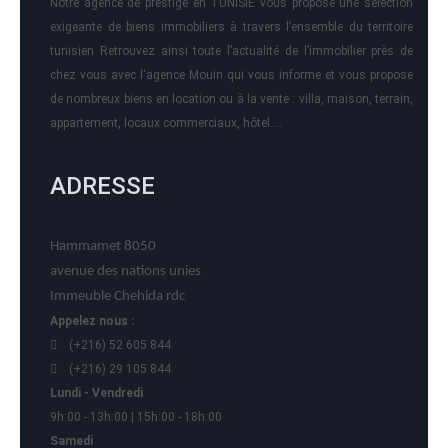
Notre agence de prestige en TUNISIE vous propose une sélection
exigeante de biens immobiliers à travers l’ensemble du territoire
tunisien Retrouvez ainsi toute l’actualité de l’immobilier près de
chez vous avec l'agence Mouin qui vous informe et vous propose
de nombreux biens en location ou à la vente : villa, maison, terrain,
appartement, locaux commerciaux, hôtel….
ADRESSE
Hammamet 8050
avenue des nations unies
Immeuble Chehida rdc
Appelez nous :
(+216) 52 605 844
(+216) 29 105 844
Lundi - Vendredi
9h:00 - 13h:00 | 15h:00 - 18h:00
Samedi