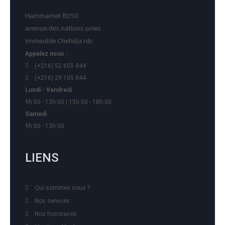
Hammamet 8050
avenue des nations unies
Immeuble Chehida rdc
Appelez nous :
(+216) 52 605 844
(+216) 29 105 844
Lundi - Vendredi
9h:00 - 13h:00 | 15h:00 - 18h:00
Samedi
9h:00 - 13h:00
LIENS
Qui sommes nous ?
Nos services
Nos honoraires