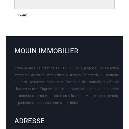
Tweet
MOUIN IMMOBILIER
Notre agence de prestige en TUNISIE vous propose une sélection
exigeante de biens immobiliers à travers l’ensemble du territoire
tunisien Retrouvez ainsi toute l’actualité de l’immobilier près de
chez vous avec l'agence Mouin qui vous informe et vous propose
de nombreux biens en location ou à la vente : villa, maison, terrain,
appartement, locaux commerciaux, hôtel….
ADRESSE