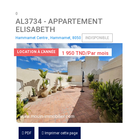
0
AL3734
- APPARTEMENT
ELISABETH
Hammamet Centre , Hammamet, 8050
INDISPONIBLE
LOCATION À L'ANNÉE
1 950 TND/Par mois
PDF
Imprimer cette page