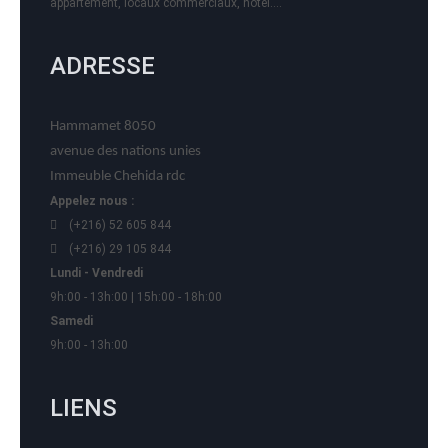
appartement, locaux commerciaux, hôtel….
ADRESSE
Hammamet 8050
avenue des nations unies
Immeuble Chehida rdc
Appelez nous :
(+216) 52 605 844
(+216) 29 105 844
Lundi - Vendredi
9h:00 - 13h:00 | 15h:00 - 18h:00
Samedi
9h:00 - 13h:00
LIENS