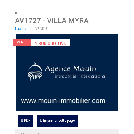
0
AV1727
- VILLA MYRA
Lac, Lac 1
VENDU
VENTE
4 800 000 TND
PDF
Imprimer cette page