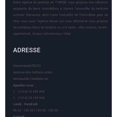
Notre agence de prestige en TUNISIE vous propose une sélection
exigeante de biens immobiliers à travers l’ensemble du territoire
tunisien Retrouvez ainsi toute l’actualité de l’immobilier près de
chez vous avec l'agence Mouin qui vous informe et vous propose
de nombreux biens en location ou à la vente : villa, maison, terrain,
appartement, locaux commerciaux, hôtel….
ADRESSE
Hammamet 8050
avenue des nations unies
Immeuble Chehida rdc
Appelez nous :
(+216) 52 605 844
(+216) 29 105 844
Lundi - Vendredi
9h:00 - 13h:00 | 15h:00 - 18h:00
Samedi