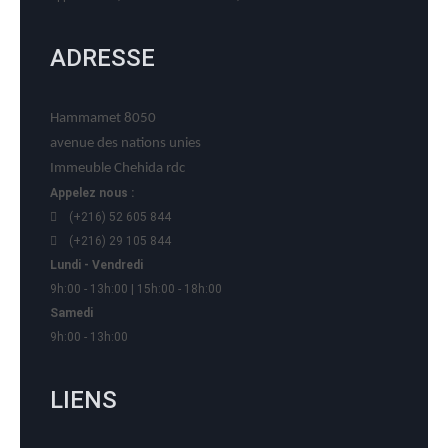
ADRESSE
Hammamet 8050
avenue des nations unies
Immeuble Chehida rdc
Appelez nous :
(+216) 52 605 844
(+216) 29 105 844
Lundi - Vendredi
9h:00 - 13h:00 | 15h:00 - 18h:00
Samedi
9h:00 - 13h:00
LIENS