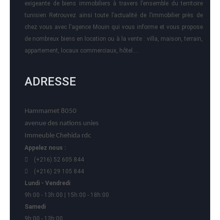
exigeante de biens immobiliers à travers l’ensemble du territoire
tunisien Retrouvez ainsi toute l’actualité de l’immobilier près de
chez vous avec l'agence Mouin qui vous informe et vous propose
de nombreux biens en location ou à la vente : villa, maison, terrain,
appartement, locaux commerciaux, hôtel….
ADRESSE
Hammamet 8050
avenue des nations unies
Immeuble Chehida rdc
Appelez nous :
(+216) 52 605 844
(+216) 29 105 844
Lundi - Vendredi
9h:00 - 13h:00 | 15h:00 - 18h:00
Samedi
9h:00 - 13h:00