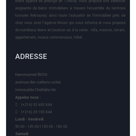
Notre agence de prestige en TUNISIE vous propose une sélection
exigeante de biens immobiliers à travers l’ensemble du territoire
tunisien Retrouvez ainsi toute l’actualité de l’immobilier près de
chez vous avec l'agence Mouin qui vous informe et vous propose
de nombreux biens en location ou à la vente : villa, maison, terrain,
appartement, locaux commerciaux, hôtel….
ADRESSE
Hammamet 8050
avenue des nations unies
Immeuble Chehida rdc
Appelez nous :
(+216) 52 605 844
(+216) 29 105 844
Lundi - Vendredi
9h:00 - 13h:00 | 15h:00 - 18h:00
Samedi