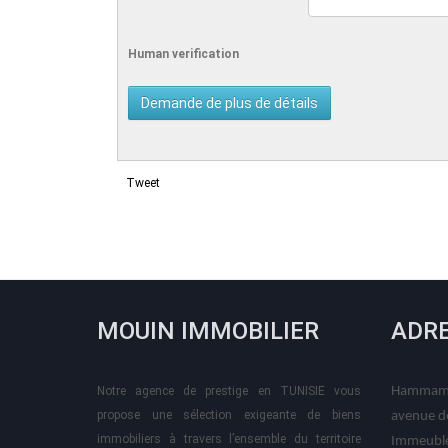
Human verification
Tweet
MOUIN IMMOBILIER
ADR
Notre agence de prestige en TUNISIE vous
Hammame
propose une sélection exigeante de biens
avenue d
immobiliers à travers l’ensemble du territoire
Immeuble