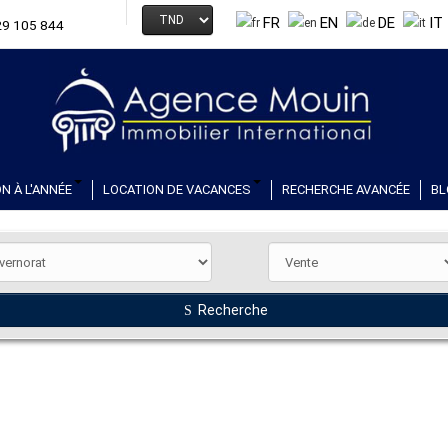
FR
EN
DE
IT
29 105 844
N À L'ANNÉE
LOCATION DE VACANCES
RECHERCHE AVANCÉE
BL
Recherche