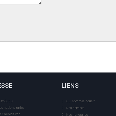
ESSE
LIENS
t 8050
Qui sommes nous ?
es nations unies
Nos services
 Chehida rdc
Nos honoraires