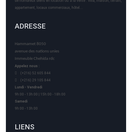
de nombreux biens en location ou à la vente : villa, maison, terrain,
appartement, locaux commerciaux, hôtel….
ADRESSE
Hammamet 8050
avenue des nations unies
Immeuble Chehida rdc
Appelez nous :
(+216) 52 605 844
(+216) 29 105 844
Lundi - Vendredi
9h:00 - 13h:00 | 15h:00 - 18h:00
Samedi
9h:00 - 13h:00
LIENS