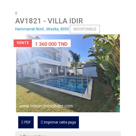
0
AV1821
- VILLA IDIR
Hammamet Nord , Mrezka, 8050
INDISPONIBLE
VENTE
1 360 000 TND
PDF
Imprimer cette page