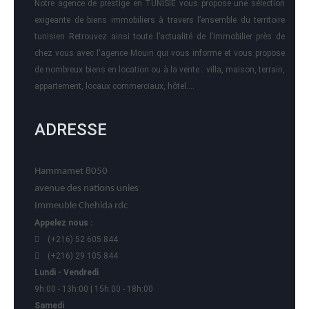
Notre agence de prestige en TUNISIE vous propose une sélection
exigeante de biens immobiliers à travers l’ensemble du territoire
tunisien Retrouvez ainsi toute l’actualité de l’immobilier près de
chez vous avec l'agence Mouin qui vous informe et vous propose
de nombreux biens en location ou à la vente : villa, maison, terrain,
appartement, locaux commerciaux, hôtel….
ADRESSE
Hammamet 8050
avenue des nations unies
Immeuble Chehida rdc
Appelez nous :
(+216) 52 605 844
(+216) 29 105 844
Lundi - Vendredi
9h:00 - 13h:00 | 15h:00 - 18h:00
Samedi