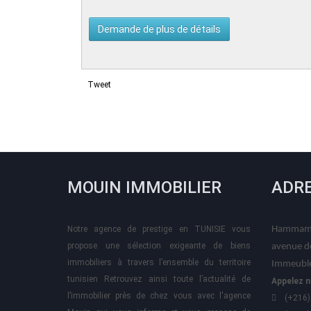
Tweet
MOUIN IMMOBILIER
ADR
Notre agence de prestige en TUNISIE vous
Hammame
propose une sélection exigeante de biens
avenue d
immobiliers à travers l’ensemble du territoire
Immeuble
tunisien Retrouvez ainsi toute l’actualité de
Appelez n
l’immobilier près de chez vous avec l'agence
(+216)