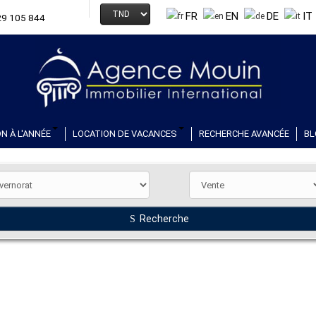
FR
EN
DE
IT
29 105 844
N À L'ANNÉE
LOCATION DE VACANCES
RECHERCHE AVANCÉE
BL
Recherche