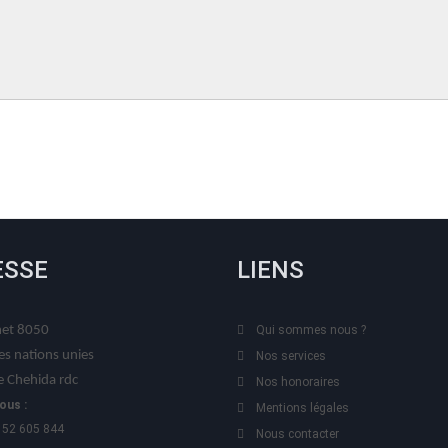
ESSE
LIENS
t 8050
Qui sommes nous ?
es nations unies
Nos services
 Chehida rdc
Nos honoraires
ous :
Mentions légales
 52 605 844
Nous contacter