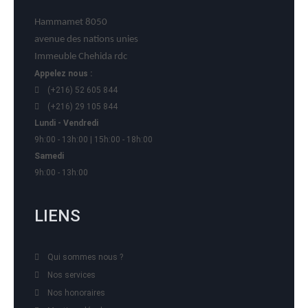
Hammamet 8050
avenue des nations unies
Immeuble Chehida rdc
Appelez nous :
(+216) 52 605 844
(+216) 29 105 844
Lundi - Vendredi
9h:00 - 13h:00 | 15h:00 - 18h:00
Samedi
9h:00 - 13h:00
LIENS
Qui sommes nous ?
Nos services
Nos honoraires