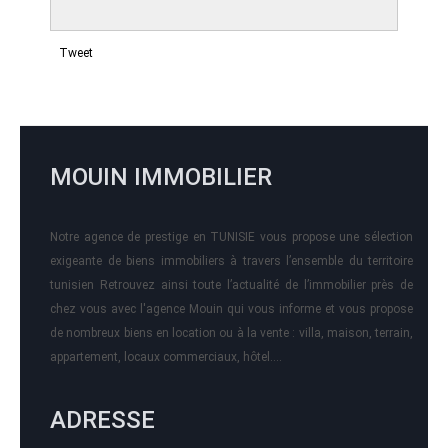
Tweet
MOUIN IMMOBILIER
Notre agence de prestige en TUNISIE vous propose une sélection
exigeante de biens immobiliers à travers l’ensemble du territoire
tunisien Retrouvez ainsi toute l’actualité de l’immobilier près de
chez vous avec l'agence Mouin qui vous informe et vous propose
de nombreux biens en location ou à la vente : villa, maison, terrain,
appartement, locaux commerciaux, hôtel….
ADRESSE