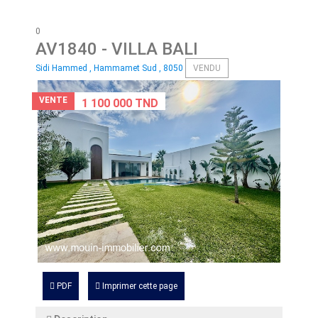
0
AV1840
- VILLA BALI
Sidi Hammed , Hammamet Sud , 8050
VENDU
VENTE
1 100 000 TND
PDF
Imprimer cette page