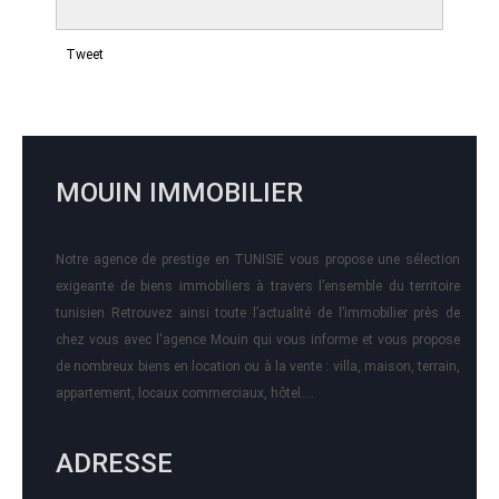
Tweet
MOUIN IMMOBILIER
Notre agence de prestige en TUNISIE vous propose une sélection
exigeante de biens immobiliers à travers l’ensemble du territoire
tunisien Retrouvez ainsi toute l’actualité de l’immobilier près de
chez vous avec l'agence Mouin qui vous informe et vous propose
de nombreux biens en location ou à la vente : villa, maison, terrain,
appartement, locaux commerciaux, hôtel….
ADRESSE