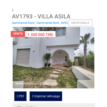
0
AV1793
- VILLA ASILA
Hammamet Nord , Hammamet Nord , 8050
INDISPONIBLE
VENTE
1 300 000 TND
PDF
Imprimer cette page