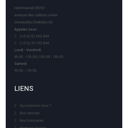
Hammamet 8050
avenue des nations unies
Immeuble Chehida rdc
Appelez nous :
(+216) 52 605 844
(+216) 29 105 844
Lundi - Vendredi
9h:00 - 13h:00 | 15h:00 - 18h:00
Samedi
9h:00 - 13h:00
LIENS
Qui sommes nous ?
Nos services
Nos honoraires