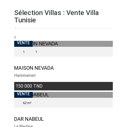
Sélection Villas : Vente Villa
Tunisie
0
VENTE
1
1
MAISON NEVADA
Hammamet
150 000 TND
VENTE
62 m²
DAR NABEUL
La Medina