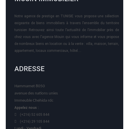
Notre agence de prestige en TUNISIE vous propose une sélection
exigeante de biens immobiliers à travers l’ensemble du territoire
tunisien Retrouvez ainsi toute l’actualité de l’immobilier près de
chez vous avec l'agence Mouin qui vous informe et vous propose
de nombreux biens en location ou à la vente : villa, maison, terrain,
appartement, locaux commerciaux, hôtel….
ADRESSE
Hammamet 8050
avenue des nations unies
Immeuble Chehida rdc
Appelez nous :
(+216) 52 605 844
(+216) 29 105 844
Lundi - Vendredi