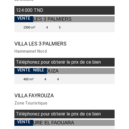
124 000 TND
VENTE
2300 m²
4
5
VILLA LES 3 PALMIERS
Hammamet Nord
Téléphonez pour obtenir le prix de ce bien
INDISPONIBLE
VENTE
400 m²
4
4
VILLA FAYROUZA
Zone Touristique
Téléphonez pour obtenir le prix de ce bien
VENTE