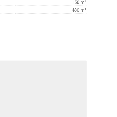
158 m²
480 m²