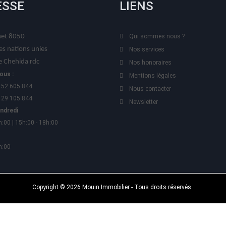
ESSE
LIENS
t 8050
Qui sommes nous ?
es nations unies
Nos services
 Chehida rdc
Nos honoraires
ous :
Mentions légales
 52 605 844
Nous contacter
 29 105 844
Newsletter
endredi
h:00 | 15h:00 - 18h:00
h:00
Copyright © 2026 Mouin Immobilier - Tous droits réservés