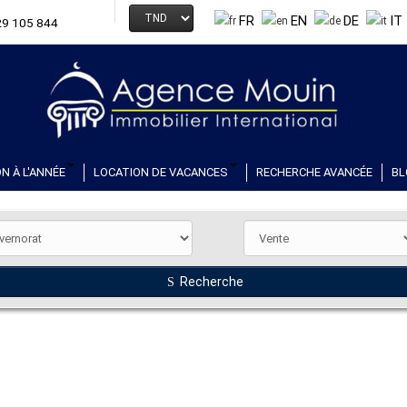
FR
EN
DE
IT
29 105 844
N À L'ANNÉE
LOCATION DE VACANCES
RECHERCHE AVANCÉE
BL
Recherche
E