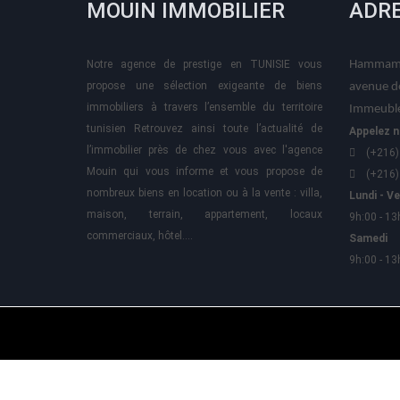
MOUIN IMMOBILIER
ADR
Notre agence de prestige en TUNISIE vous
Hammame
propose une sélection exigeante de biens
avenue d
immobiliers à travers l’ensemble du territoire
Immeuble
tunisien Retrouvez ainsi toute l’actualité de
Appelez n
l’immobilier près de chez vous avec l'agence
(+216)
Mouin qui vous informe et vous propose de
(+216)
nombreux biens en location ou à la vente : villa,
Lundi - V
maison, terrain, appartement, locaux
9h:00 - 13
commerciaux, hôtel….
Samedi
9h:00 - 13