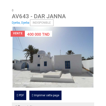
0
AV643
- DAR JANNA
Djerba, Djerba
INDISPONIBLE
VENTE
400 000 TND
PDF
Imprimer cette page