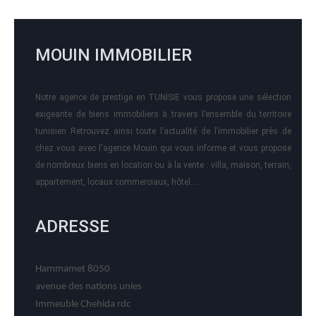
MOUIN IMMOBILIER
Notre agence de prestige en TUNISIE vous propose une sélection
exigeante de biens immobiliers à travers l’ensemble du territoire
tunisien Retrouvez ainsi toute l’actualité de l’immobilier près de
chez vous avec l'agence Mouin qui vous informe et vous propose
de nombreux biens en location ou à la vente : villa, maison, terrain,
appartement, locaux commerciaux, hôtel….
ADRESSE
Hammamet 8050
avenue des nations unies
Immeuble Chehida rdc