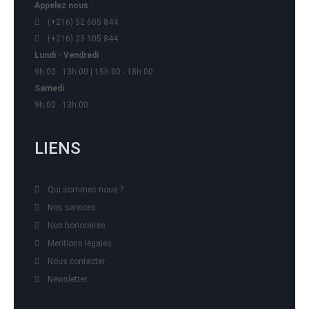
Appelez nous :
(+216) 52 605 844
(+216) 29 105 844
Lundi - Vendredi
9h:00 - 13h:00 | 15h:00 - 18h:00
Samedi
9h:00 - 13h:00
LIENS
Qui sommes nous ?
Nos services
Nos honoraires
Mentions légales
Nous contacter
Newsletter