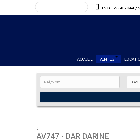
+216 52 605 844 / 
ACCUEIL
VENTES
LOCATIO
0
AV747
- DAR DARINE