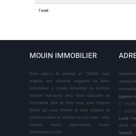
Tweet
MOUIN IMMOBILIER
ADR
Notre agence de prestige en TUNISIE vous
Hammame
propose une sélection exigeante de biens
avenue d
immobiliers à travers l’ensemble du territoire
Immeuble
tunisien Retrouvez ainsi toute l’actualité de
Appelez n
l’immobilier près de chez vous avec l'agence
(+216)
Mouin qui vous informe et vous propose de
(+216)
nombreux biens en location ou à la vente : villa,
Lundi - V
maison, terrain, appartement, locaux
9h:00 - 13
commerciaux, hôtel….
Samedi