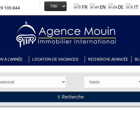
FR
EN
DE
IT
29 105 844
N À L'ANNÉE
LOCATION DE VACANCES
RECHERCHE AVANCÉE
BL
Recherche