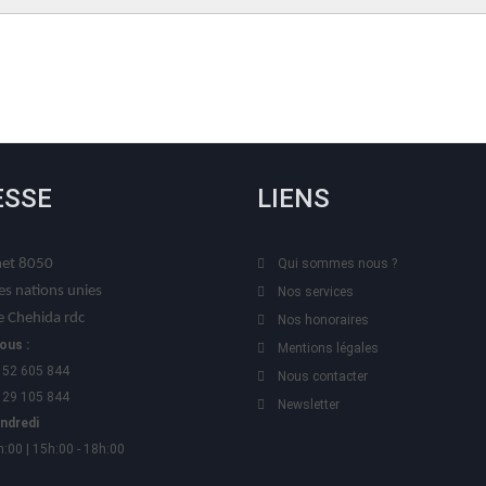
ESSE
LIENS
t 8050
Qui sommes nous ?
es nations unies
Nos services
 Chehida rdc
Nos honoraires
ous :
Mentions légales
 52 605 844
Nous contacter
 29 105 844
Newsletter
endredi
h:00 | 15h:00 - 18h:00