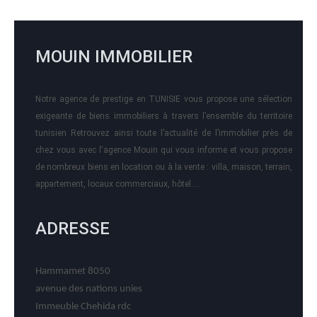
MOUIN IMMOBILIER
Notre agence de prestige en TUNISIE vous propose une sélection
exigeante de biens immobiliers à travers l’ensemble du territoire
tunisien Retrouvez ainsi toute l’actualité de l’immobilier près de
chez vous avec l'agence Mouin qui vous informe et vous propose
de nombreux biens en location ou à la vente : villa, maison, terrain,
appartement, locaux commerciaux, hôtel….
ADRESSE
Hammamet 8050
avenue des nations unies
Immeuble Chehida rdc