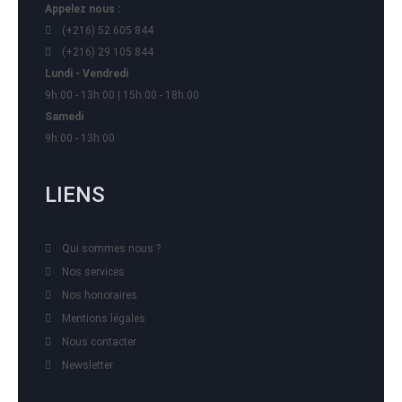
Appelez nous :
(+216) 52 605 844
(+216) 29 105 844
Lundi - Vendredi
9h:00 - 13h:00 | 15h:00 - 18h:00
Samedi
9h:00 - 13h:00
LIENS
Qui sommes nous ?
Nos services
Nos honoraires
Mentions légales
Nous contacter
Newsletter