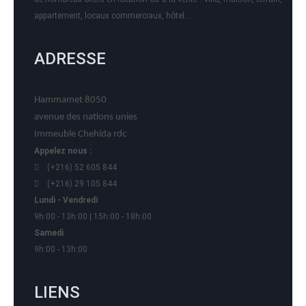
appartement, locaux commerciaux, hôtel….
ADRESSE
Hammamet 8050
avenue des nations unies
Immeuble Chehida rdc
Appelez nous :
(+216) 52 605 844
(+216) 29 105 844
Lundi - Vendredi
9h:00 - 13h:00 | 15h:00 - 18h:00
Samedi
9h:00 - 13h:00
LIENS