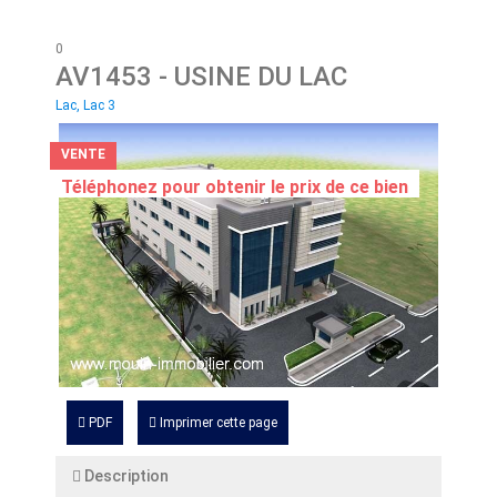
0
AV1453
- USINE DU LAC
Lac, Lac 3
VENTE
Téléphonez pour obtenir le prix de ce bien
PDF
Imprimer cette page
Description