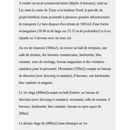
A vendre un local commercial mixte (dépôts et bureaux), situé au
Lac entre le centre de Tunis et la banlieue Nord, la parcelle du
projet bénéficie d'une proximité à plusieurs grandes infrastructures
de transports Le bien dispose d'un terrain de 1661m2 d'une forme
rectangulaire (30.00 m de large sur 55.35 m de profondeur) et il est
répartie en 3 niveaux avec un sous sol.
Au rez de chaussée (580m2), on trouve un hall de réception, une
salle de réunion, des bureaux commerciaux, kitchenette, bloc
sanitaire, zone de stockage, bureau magasinier et des vestiaires –
sanitaires pour le personnel. Mezzanine (359m2) compte un bureau
de direction (avec dressing et sanitaire), 8 bureaux, une kitchenette,
bloc sanitaire et magasin.
Le 1er étage (490m2)compte un hall d'entrée, un bureau de
direction (avec dressing et sanitaire), secretariat, salle de reunion, 6
bureaux, kitchenette, bloc sanitaire, bureau en open space de
300m2.
Le dernier étage de (490m2) étant identique au 1er.