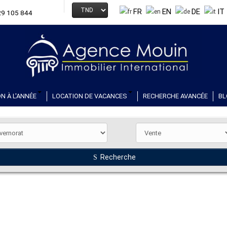
FR
EN
DE
IT
29 105 844
N À L'ANNÉE
LOCATION DE VACANCES
RECHERCHE AVANCÉE
BL
Recherche