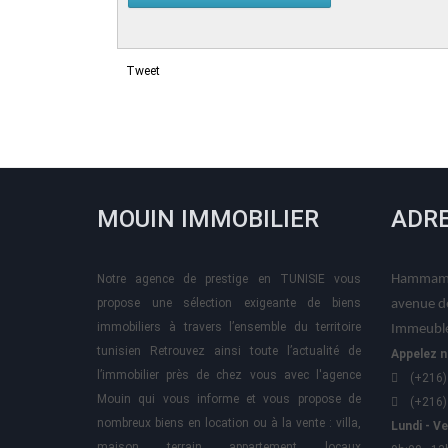
Tweet
MOUIN IMMOBILIER
ADR
Notre agence de prestige en TUNISIE vous
Hammame
propose une sélection exigeante de biens
avenue d
immobiliers à travers l’ensemble du territoire
Immeuble
tunisien Retrouvez ainsi toute l’actualité de
Appelez n
l’immobilier près de chez vous avec l'agence
(+216)
Mouin qui vous informe et vous propose de
(+216)
nombreux biens en location ou à la vente : villa,
Lundi - V
maison, terrain, appartement, locaux