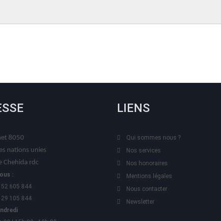
ESSE
LIENS
t 8050
Qui sommes nous ?
es nations unies
Nos services
 Chehida rdc
Nos honoraires
ous :
Mentions légales
 52 605 844
Nous contacter
 29 105 844
Newsletter
endredi