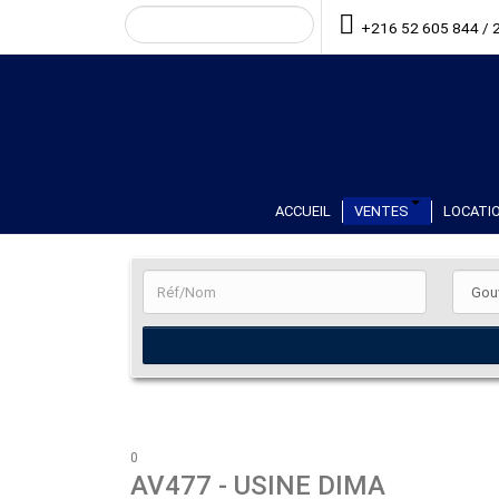
+216 52 605 844 / 
ACCUEIL
VENTES
LOCATIO
0
AV477
- USINE DIMA