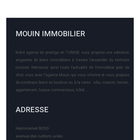
MOUIN IMMOBILIER
Notre agence de prestige en TUNISIE vous propose une sélection
exigeante de biens immobiliers à travers l’ensemble du territoire
tunisien Retrouvez ainsi toute l’actualité de l’immobilier près de
chez vous avec l'agence Mouin qui vous informe et vous propose
de nombreux biens en location ou à la vente : villa, maison, terrain,
appartement, locaux commerciaux, hôtel….
ADRESSE
Hammamet 8050
avenue des nations unies