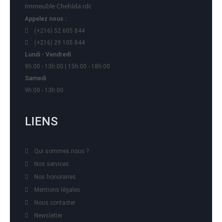
Immeuble Chehida rdc
Appelez nous :
(+216) 52 605 844
(+216) 29 105 844
Lundi - Vendredi
9h:00 - 13h:00 | 15h:00 - 18h:00
Samedi
9h:00 - 13h:00
LIENS
Qui sommes nous ?
Nos services
Nos honoraires
Mentions légales
Nous contacter
Newsletter