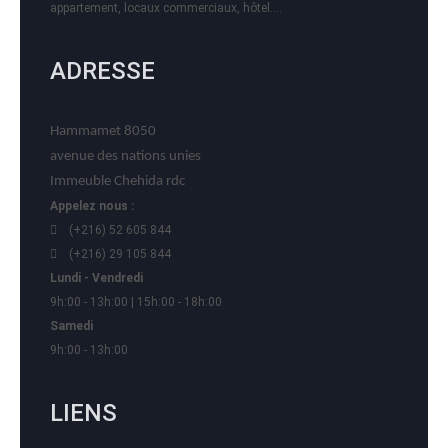
appartement, locaux commerciaux, hôtel….
ADRESSE
Hammamet 8050
avenue des nations unies
Immeuble Chehida rdc
Appelez nous :
(+216) 52 605 844
(+216) 29 105 844
Lundi - Vendredi
9h:00 - 13h:00 | 15h:00 - 18h:00
Samedi
9h:00 - 13h:00
LIENS