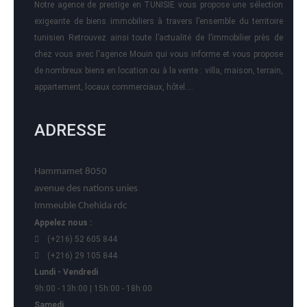
Notre agence de prestige en TUNISIE vous propose une sélection
exigeante de biens immobiliers à travers l’ensemble du territoire
tunisien Retrouvez ainsi toute l’actualité de l’immobilier près de
chez vous avec l'agence Mouin qui vous informe et vous propose
de nombreux biens en location ou à la vente : villa, maison, terrain,
appartement, locaux commerciaux, hôtel….
ADRESSE
Hammamet 8050
avenue des nations unies
Immeuble Chehida rdc
Appelez nous :
(+216) 52 605 844
(+216) 29 105 844
Lundi - Vendredi
9h:00 - 13h:00 | 15h:00 - 18h:00
Samedi