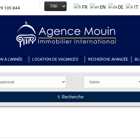
FR
EN
DE
IT
29 105 844
N À L'ANNÉE
LOCATION DE VACANCES
RECHERCHE AVANCÉE
BL
Recherche