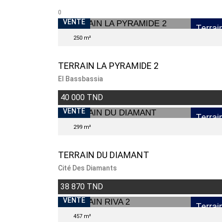
0
VENTE
Terrai
250 m²
TERRAIN LA PYRAMIDE 2
El Bassbassia
40 000 TND
VENTE
Terrai
299 m²
TERRAIN DU DIAMANT
Cité Des Diamants
38 870 TND
VENDU
VENTE
Terrai
457 m²