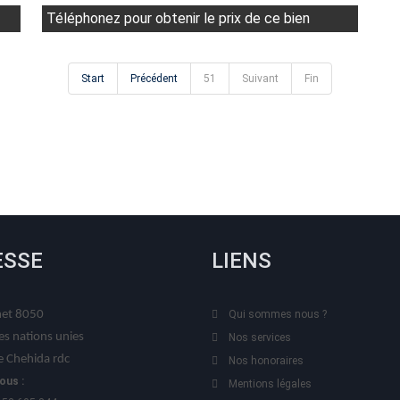
Téléphonez pour obtenir le prix de ce bien
Start
Précédent
51
Suivant
Fin
ESSE
LIENS
t 8050
Qui sommes nous ?
es nations unies
Nos services
 Chehida rdc
Nos honoraires
ous :
Mentions légales