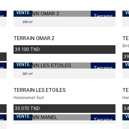
VENTE
V
ns
Terrains
230 m²
TERRAIN OMAR 2
TE
Bir
39 100 TND
39
VENTE
V
ns
Terrains
501 m²
TERRAIN LES ETOILES
TE
Hammamet Sud
Ha
35 070 TND
34
VENTE
V
ns
Terrains