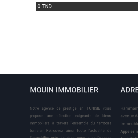
0 TND
MOUIN IMMOBILIER
ADR
Notre agence de prestige en TUNISIE vous
Hammame
propose une sélection exigeante de biens
avenue d
immobiliers à travers l’ensemble du territoire
Immeuble
tunisien Retrouvez ainsi toute l’actualité de
Appelez n