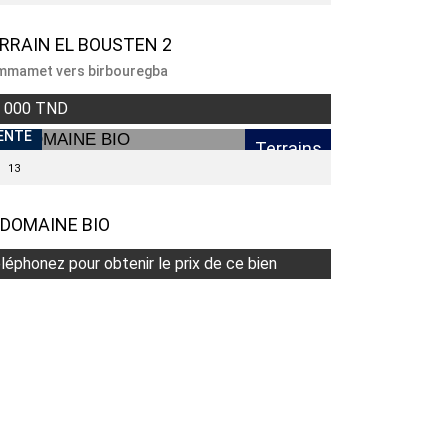
RRAIN EL BOUSTEN 2
mamet vers birbouregba
 000 TND
ENTE
Terrains
13
 DOMAINE BIO
léphonez pour obtenir le prix de ce bien