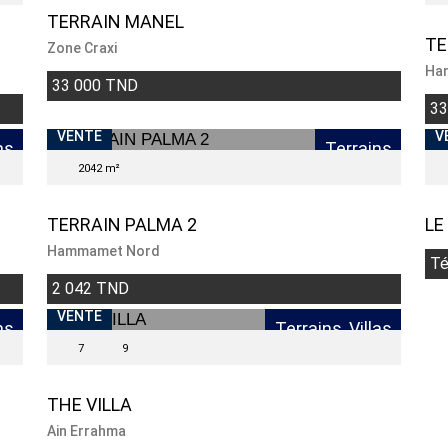
TERRAIN MANEL
TE
Zone Craxi
Ham
33 000 TND
33
VENDU
VENTE
V
ns
Terrains
2042 m²
TERRAIN PALMA 2
LE
Hammamet Nord
Té
2 042 TND
VENTE
ns
Terrains, Villas
7
9
THE VILLA
Ain Errahma