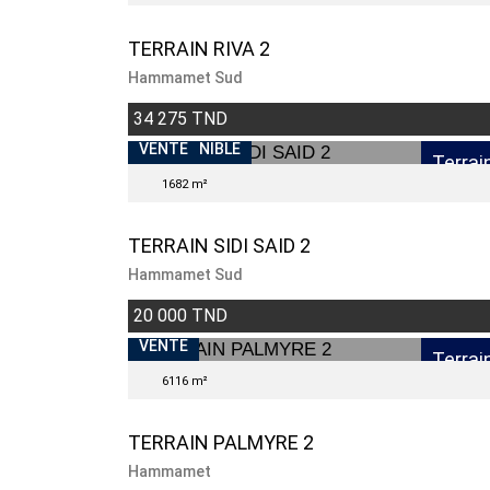
TERRAIN RIVA 2
Hammamet Sud
34 275 TND
INDISPONIBLE
VENTE
Terrai
1682 m²
TERRAIN SIDI SAID 2
Hammamet Sud
20 000 TND
VENTE
Terrai
6116 m²
TERRAIN PALMYRE 2
Hammamet