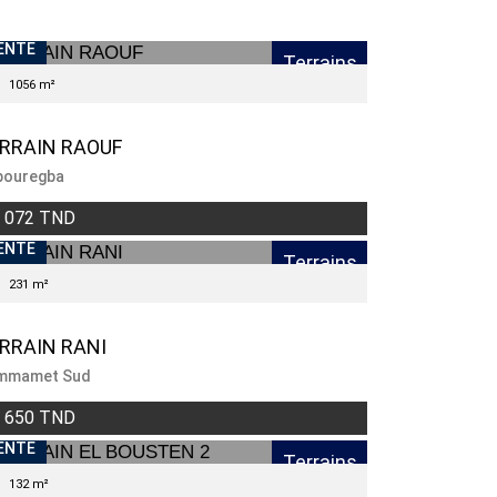
ENTE
Terrains
1056 m²
RRAIN RAOUF
bouregba
 072 TND
ENTE
Terrains
231 m²
RRAIN RANI
mmamet Sud
 650 TND
ENTE
Terrains
132 m²