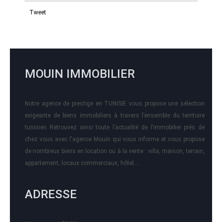
Tweet
MOUIN IMMOBILIER
Notre agence de prestige en TUNISIE vous propose une sélection
exigeante de biens immobiliers à travers l’ensemble du territoire
tunisien Retrouvez ainsi toute l’actualité de l’immobilier près de
chez vous avec l'agence Mouin qui vous informe et vous propose
de nombreux biens en location ou à la vente : villa, maison, terrain,
appartement, locaux commerciaux, hôtel….
ADRESSE