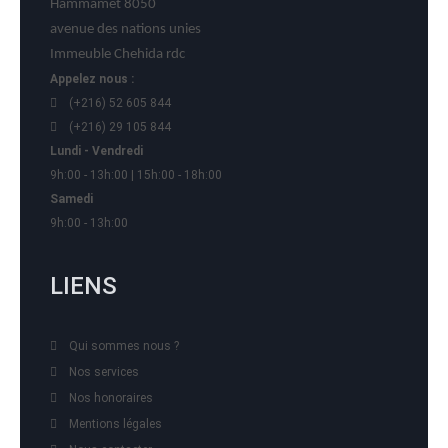
Hammamet 8050
avenue des nations unies
Immeuble Chehida rdc
Appelez nous :
(+216) 52 605 844
(+216) 29 105 844
Lundi - Vendredi
9h:00 - 13h:00 | 15h:00 - 18h:00
Samedi
9h:00 - 13h:00
LIENS
Qui sommes nous ?
Nos services
Nos honoraires
Mentions légales