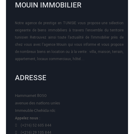
MOUIN IMMOBILIER
Notre agence de prestige en TUNISIE vous propose une sélection
exigeante de biens immobiliers à travers l’ensemble du territoire
tunisien Retrouvez ainsi toute l’actualité de l’immobilier près de
chez vous avec l'agence Mouin qui vous informe et vous propose
de nombreux biens en location ou à la vente : villa, maison, terrain,
appartement, locaux commerciaux, hôtel….
ADRESSE
Hammamet 8050
avenue des nations unies
Immeuble Chehida rdc
Appelez nous :
(+216) 52 605 844
(+216) 29 105 844