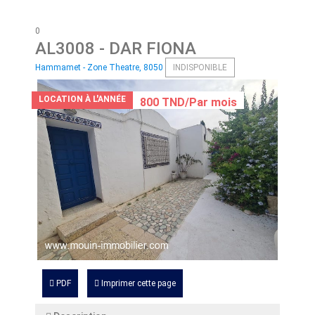
0
AL3008
- DAR FIONA
Hammamet - Zone Theatre, 8050
INDISPONIBLE
LOCATION À L'ANNÉE
800 TND/Par mois
PDF
Imprimer cette page