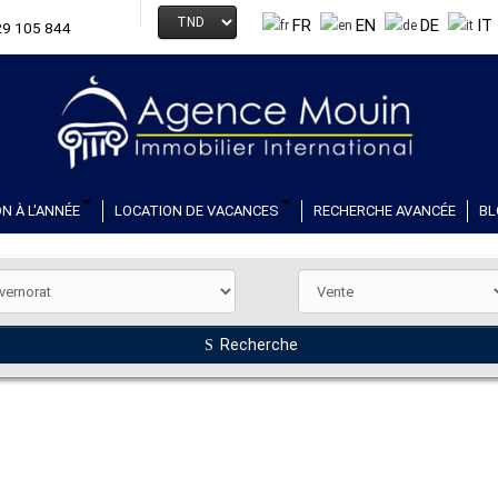
FR
EN
DE
IT
29 105 844
N À L'ANNÉE
LOCATION DE VACANCES
RECHERCHE AVANCÉE
BL
Recherche