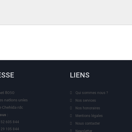
ESSE
LIENS
t 8050
Qui sommes nous ?
es nations unies
Nos services
 Chehida rdc
Nos honoraires
ous :
Mentions légales
 52 605 844
Nous contacter
 29 105 844
Newsletter