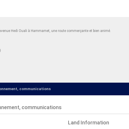
’avenue Hedi Ouali à Hammamet, une route commerçante et bien animé.
s)
ironnement, communications
onnement, communications
Land Information