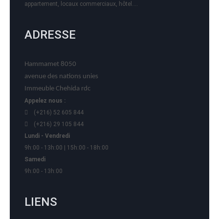
appartement, locaux commerciaux, hôtel….
ADRESSE
Hammamet 8050
avenue des nations unies
Immeuble Chehida rdc
Appelez nous :
(+216) 52 605 844
(+216) 29 105 844
Lundi - Vendredi
9h:00 - 13h:00 | 15h:00 - 18h:00
Samedi
9h:00 - 13h:00
LIENS