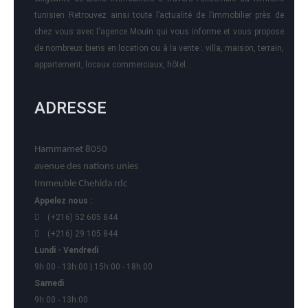
tunisien Retrouvez ainsi toute l’actualité de l’immobilier près de
chez vous avec l'agence Mouin qui vous informe et vous propose
de nombreux biens en location ou à la vente : villa, maison, terrain,
appartement, locaux commerciaux, hôtel….
ADRESSE
Hammamet 8050
avenue des nations unies
Immeuble Chehida rdc
Appelez nous :
(+216) 52 605 844
(+216) 29 105 844
Lundi - Vendredi
9h:00 - 13h:00 | 15h:00 - 18h:00
Samedi
9h:00 - 13h:00