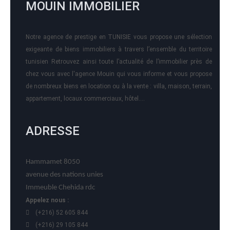
MOUIN IMMOBILIER
Notre agence de prestige en TUNISIE vous propose une sélection
exigeante de biens immobiliers à travers l’ensemble du territoire
tunisien Retrouvez ainsi toute l’actualité de l’immobilier près de
chez vous avec l'agence Mouin qui vous informe et vous propose
de nombreux biens en location ou à la vente : villa, maison, terrain,
appartement, locaux commerciaux, hôtel….
ADRESSE
Hammamet 8050
avenue des nations unies
Immeuble Chehida rdc
Appelez nous :
(+216) 52 605 844
(+216) 29 105 844