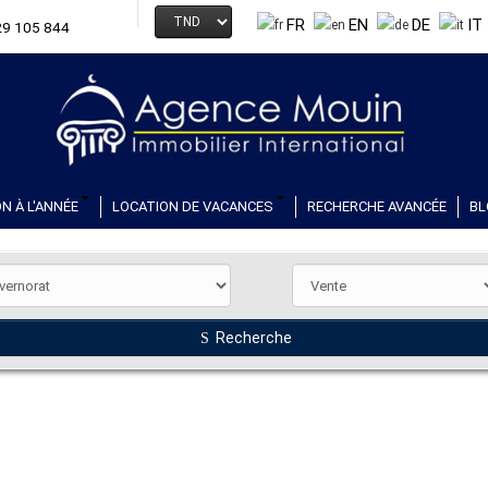
FR
EN
DE
IT
29 105 844
N À L'ANNÉE
LOCATION DE VACANCES
RECHERCHE AVANCÉE
BL
Recherche