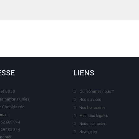
ESSE
LIENS
t 8050
Qui sommes nous ?
es nations unies
Nos services
 Chehida rdc
Nos honoraires
ous :
Mentions légales
 52 605 844
Nous contacter
 29 105 844
Newsletter
endredi