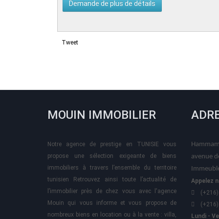
Tweet
MOUIN IMMOBILIER
ADR
Notre agence de prestige en TUNISIE vous
Hammame
propose une sélection exigeante de biens
avenue d
immobiliers à travers l’ensemble du territoire
Immeuble
tunisien Retrouvez ainsi toute l’actualité de
Appelez n
l’immobilier près de chez vous avec l'agence
(+216)
Mouin qui vous informe et vous propose de
(+216)
nombreux biens en location ou à la vente : villa,
Lundi - V