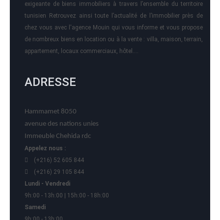
exigeante de biens immobiliers à travers l’ensemble du territoire
tunisien Retrouvez ainsi toute l’actualité de l’immobilier près de
chez vous avec l'agence Mouin qui vous informe et vous propose
de nombreux biens en location ou à la vente : villa, maison, terrain,
appartement, locaux commerciaux, hôtel….
ADRESSE
Hammamet 8050
avenue des nations unies
Immeuble Chehida rdc
Appelez nous :
(+216) 52 605 844
(+216) 29 105 844
Lundi - Vendredi
9h:00 - 13h:00 | 15h:00 - 18h:00
Samedi
9h:00 - 13h:00