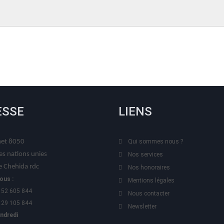
ESSE
LIENS
t 8050
Qui sommes nous ?
es nations unies
Nos services
 Chehida rdc
Nos honoraires
ous :
Mentions légales
 52 605 844
Nous contacter
 29 105 844
Newsletter
endredi