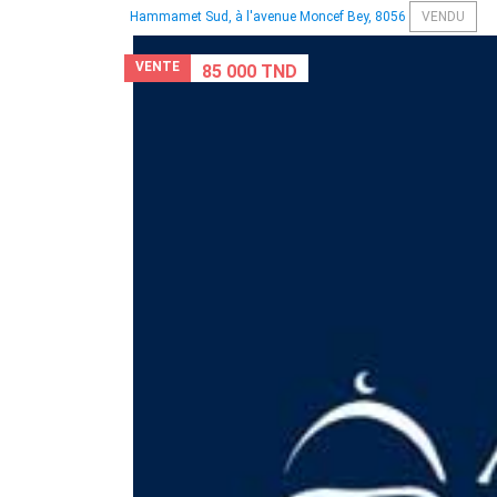
Hammamet Sud, à l'avenue Moncef Bey, 8056
VENDU
VENTE
85 000 TND