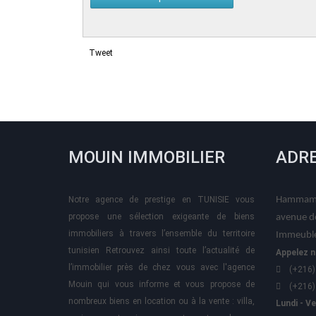
Tweet
MOUIN IMMOBILIER
ADR
Notre agence de prestige en TUNISIE vous
Hammame
propose une sélection exigeante de biens
avenue d
immobiliers à travers l’ensemble du territoire
Immeuble
tunisien Retrouvez ainsi toute l’actualité de
Appelez n
l’immobilier près de chez vous avec l'agence
(+216)
Mouin qui vous informe et vous propose de
(+216)
nombreux biens en location ou à la vente : villa,
Lundi - V