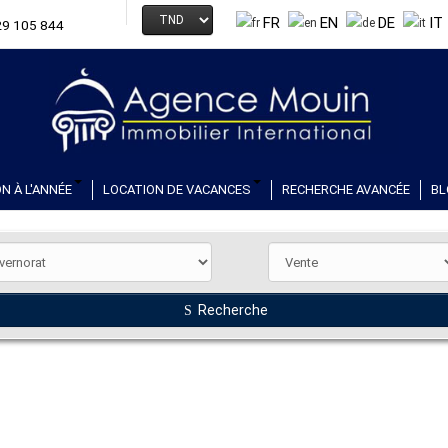
FR
EN
DE
IT
29 105 844
N À L'ANNÉE
LOCATION DE VACANCES
RECHERCHE AVANCÉE
BL
Recherche