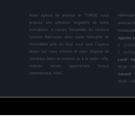
Notre agence de prestige en TUNISIE vous
Hammame
propose une sélection exigeante de biens
avenue d
immobiliers à travers l’ensemble du territoire
Immeuble
tunisien Retrouvez ainsi toute l’actualité de
Appelez n
l’immobilier près de chez vous avec l'agence
(+216)
Mouin qui vous informe et vous propose de
(+216)
nombreux biens en location ou à la vente : villa,
Lundi - V
maison, terrain, appartement, locaux
9h:00 - 13
commerciaux, hôtel….
Samedi
9h:00 - 13