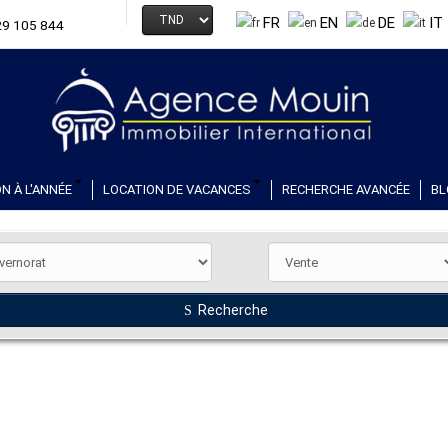
FR
EN
DE
IT
29 105 844
N À L'ANNÉE
LOCATION DE VACANCES
RECHERCHE AVANCÉE
BL
Recherche