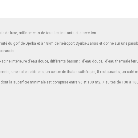
erie de luxe, raffinements de tous les instants et discrétion.
ximité du golf de Djerba et à 18km de l’aéroport Djerba-Zarsis et donne sur une paisi
 parasols.
piscine intérieure d'eau douce, différents bassin : d'eau douce, d'eau thermale fer
nnis, une salle de fitness, un centre de thalassothérapie, 5 restaurants, un café m
 dont la superficie minimale est comprise entre 95 et 100 m2, 7 suites de 130 à 1