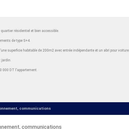
uartier résidentiel et bien accessible.
tements de type S+4.
d’une superficie habitable de 200m2 avec entrée indépendante et un abri pour voiture
 jardin.
 380 000 DT l'appartement.
ironnement, communications
onnement, communications