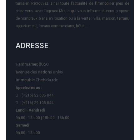
tunisien Retrouvez ainsi toute l’actualité de l’immobilier près de
chez vous avec l'agence Mouin qui vous informe et vous propose
de nombreux biens en location ou à la vente : villa, maison, terrain,
appartement, locaux commerciaux, hôtel….
ADRESSE
Hammamet 8050
avenue des nations unies
Immeuble Chehida rdc
Appelez nous :
(+216) 52 605 844
(+216) 29 105 844
Lundi - Vendredi
9h:00 - 13h:00 | 15h:00 - 18h:00
Samedi
9h:00 - 13h:00