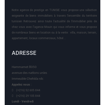
Notre agence de prestige en TUNISIE vous propose une sélection
exigeante de biens immobiliers à travers l’ensemble du territoire
tunisien Retrouvez ainsi toute l’actualité de l’immobilier près de
chez vous avec l'agence Mouin qui vous informe et vous propose
de nombreux biens en location ou à la vente : villa, maison, terrain,
appartement, locaux commerciaux, hôtel….
ADRESSE
Hammamet 8050
avenue des nations unies
Immeuble Chehida rdc
Appelez nous :
(+216) 52 605 844
(+216) 29 105 844
Lundi - Vendredi