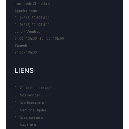
Immeuble Chehida rdc
Appelez nous :
(+216) 52 605 844
(+216) 29 105 844
Lundi - Vendredi
9h:00 - 13h:00 | 15h:00 - 18h:00
Samedi
9h:00 - 13h:00
LIENS
Qui sommes nous ?
Nos services
Nos honoraires
Mentions légales
Nous contacter
Newsletter