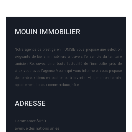
MOUIN IMMOBILIER
Notre agence de prestige en TUNISIE vous propose une sélection
exigeante de biens immobiliers à travers l’ensemble du territoire
tunisien Retrouvez ainsi toute l’actualité de l’immobilier près de
chez vous avec l'agence Mouin qui vous informe et vous propose
de nombreux biens en location ou à la vente : villa, maison, terrain,
appartement, locaux commerciaux, hôtel….
ADRESSE
Hammamet 8050
avenue des nations unies