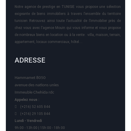
Notre agence de prestige en TUNISIE vous propose une sélection
exigeante de biens immobiliers à travers l’ensemble du territoire
tunisien Retrouvez ainsi toute l’actualité de l’immobilier près de
chez vous avec l'agence Mouin qui vous informe et vous propose
de nombreux biens en location ou à la vente : villa, maison, terrain,
appartement, locaux commerciaux, hôtel….
ADRESSE
Hammamet 8050
avenue des nations unies
Immeuble Chehida rdc
Appelez nous :
(+216) 52 605 844
(+216) 29 105 844
Lundi - Vendredi
9h:00 - 13h:00 | 15h:00 - 18h:00